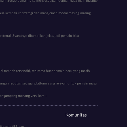
ainkan. Setiap pemain bisa menyesuaikan dengan gaya main masing-
emua kembali ke strategi dan manajemen modal masing-masing.
ferral. Syaratnya ditampilkan jelas, jadi pemain bisa
ilai tambah tersendiri, terutama buat pemain baru yang masih
angun reputasi sebagai platform yang relevan untuk pemain masa
cor gampang menang
versi kamu.
Komunitas
@goslot88.org