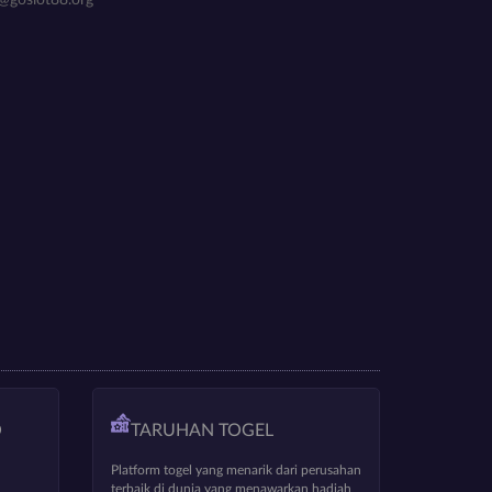
O
TARUHAN TOGEL
Platform togel yang menarik dari perusahan
terbaik di dunia yang menawarkan hadiah