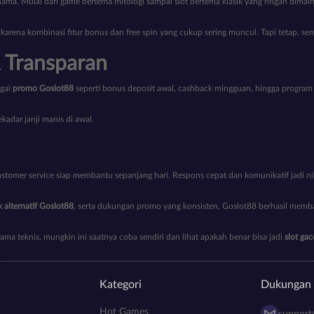
rnama. Mulai dari game bertema mitologi sampai slot bertema klasik yang ringan dim
karena kombinasi fitur bonus dan free spin yang cukup sering muncul. Tapi tetap, s
 Transparan
agai
promo Goslot88
seperti bonus deposit awal, cashback mingguan, hingga program re
kadar janji manis di awal.
customer service siap membantu sepanjang hari. Respons cepat dan komunikatif jadi n
k alternatif Goslot88
, serta dukungan promo yang konsisten, Goslot88 berhasil memb
a teknis, mungkin ini saatnya coba sendiri dan lihat apakah benar bisa jadi
slot ga
Kategori
Dukungan
Hot Games
support