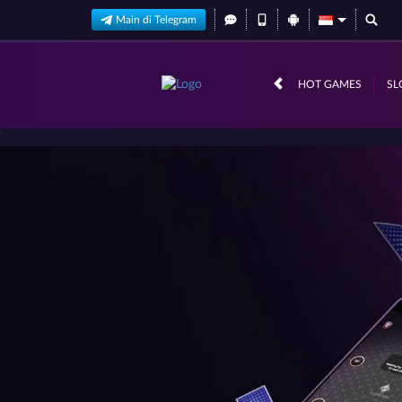
Main di Telegram
HOT GAMES
SL
'