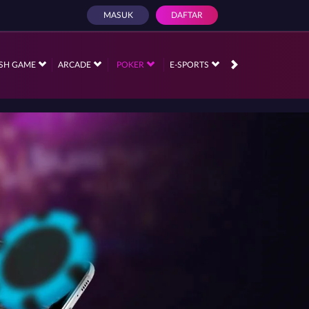
MASUK
DAFTAR
SH GAME
ARCADE
POKER
E-SPORTS
SABUNG AYAM